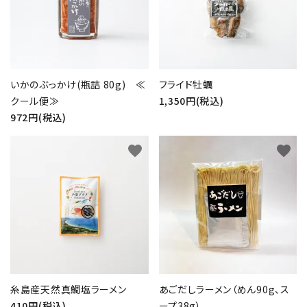
いかのぶっかけ(瓶詰 80g) ≪
フライド牡蠣
クール便≫
1,350円(税込)
972円(税込)
favorite
favorite
糸島産天然真鯛塩ラーメン
あごだしラーメン（めん90g、ス
410円(税込)
ープ38g）