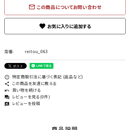
mail_outline
この商品についてお問い合わせ
favorite
型番:
reitou_063
特定商取引法に基づく表記 (返品など)
error_outline
この商品を友達に教える
share
買い物を続ける
undo
レビューを見る(0件)
forum
レビューを投稿
rate_review
商品説明