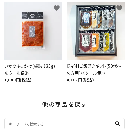
favorite
favorite
いかのぶっかけ(袋詰 135g)
【箱付】ご飯好きギフト(50代～
≪クール便≫
の方用)≪クール便≫
1,080円(税込)
4,107円(税込)
他の商品を探す
search