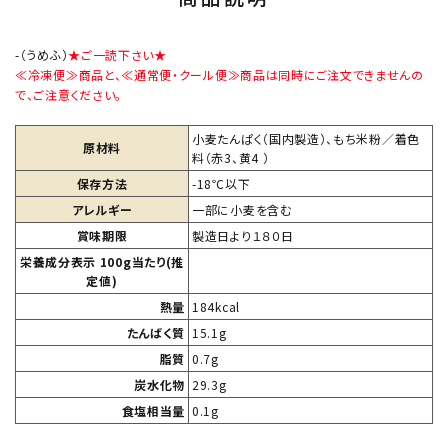
-（うめふ）
★ご一読下さい★
≪冷凍便≫商品と、≪通常便・クール便≫商品は同時にご注文できませんの
で、ご注意ください。
小麦たんぱく（国内製造）、もち米粉／着色
原材料
料（赤3、黄4 ）
保存方法
-18℃以下
アレルギー
一部に小麦を含む
賞味期限
製造日より１８０日
栄養成分表示 100g当たり(推
定値)
熱量
184kcal
たんばく質
15.1g
脂質
0.7g
炭水化物
29.3g
食塩相当量
0.1g