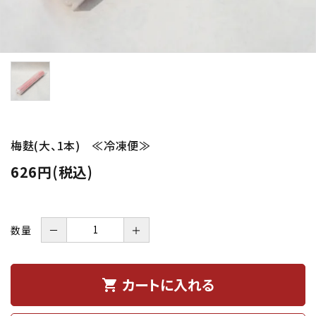
梅麩(大、1本) ≪冷凍便≫
626円(税込)
数量
－
＋
カートに入れる
shopping_cart