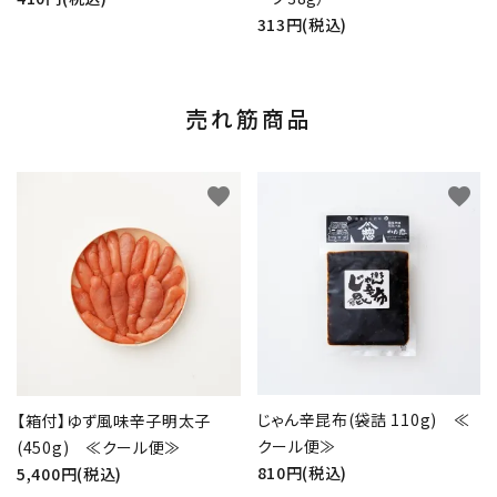
313円(税込)
売れ筋商品
favorite
favorite
じゃん辛昆布(袋詰 110g) ≪
【箱付】ゆず風味辛子明太子
クール便≫
(450g) ≪クール便≫
810円(税込)
5,400円(税込)