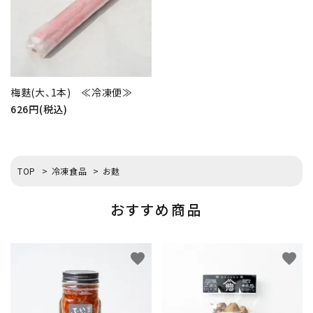
梅麩(大、1本) ≪冷凍便≫
626円(税込)
TOP
>
冷凍食品
>
お麩
おすすめ商品
favorite
favorite