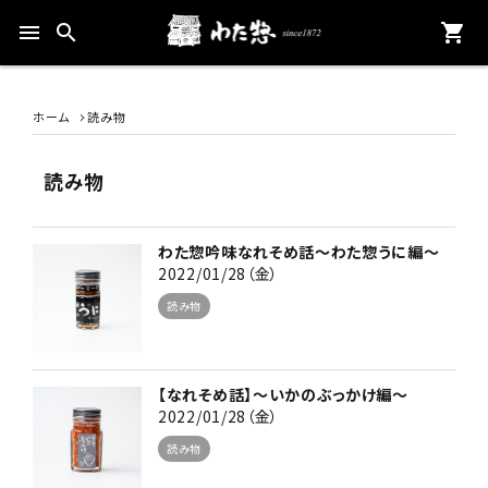
menu
search
shopping_cart
ホーム
読み物
読み物
わた惣吟味なれそめ話～わた惣うに編～
2022/01/28（金）
読み物
【なれそめ話】～いかのぶっかけ編～
2022/01/28（金）
読み物