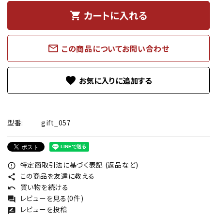
カートに入れる
shopping_cart
mail_outline
この商品についてお問い合わせ
favorite
型番:
gift_057
特定商取引法に基づく表記 (返品など)
error_outline
この商品を友達に教える
share
買い物を続ける
undo
レビューを見る(0件)
forum
レビューを投稿
rate_review