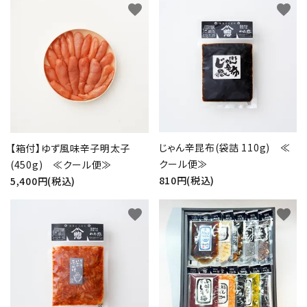
favorite
favorite
じゃん辛昆布(袋詰 110g) ≪
【箱付】ゆず風味辛子明太子
クール便≫
(450g) ≪クール便≫
810円(税込)
5,400円(税込)
favorite
favorite