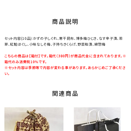
商品説明
セット内容(10品):かずの子しぐれ、寒干昆布、博多梅ひじき、なす辛子漬、若
草、紅鮭ほぐし、小味なしそ梅、子持ちきくらげ、野菜粕漬、綿惣梅
こちらの商品は【箱付】です。箱代（380円）が商品代金に含まれております。※
箱代のみ消費税10％です。
※セット内容は季節等で内容が変わる事があります。あらかじめご了承くださ
い。
関連商品