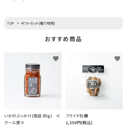
TOP
>
ギフトセット(贈り物用)
おすすめ商品
favorite
favorite
いかのぶっかけ(瓶詰 80g) ≪
フライド牡蠣
クール便≫
1,350円(税込)