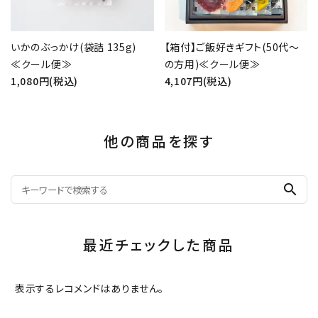
いかのぶっかけ(袋詰 135g)
【箱付】ご飯好きギフト(50代～
≪クール便≫
の方用)≪クール便≫
1,080円(税込)
4,107円(税込)
他の商品を探す
search
最近チェックした商品
表示するレコメンドはありません。