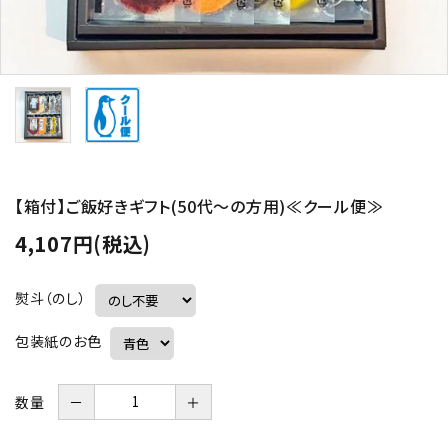
【箱付】ご飯好きギフト(50代～の方用)≪クール便≫
4,107円(税込)
熨斗（のし）
包装紙のお色
数量
－
＋