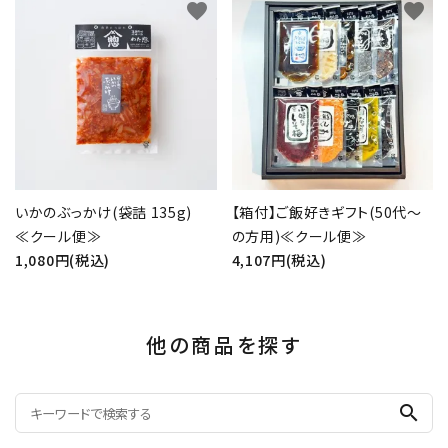
favorite
favorite
いかのぶっかけ(袋詰 135g)
【箱付】ご飯好きギフト(50代～
≪クール便≫
の方用)≪クール便≫
1,080円(税込)
4,107円(税込)
他の商品を探す
search