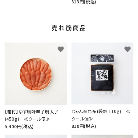
313円(税込)
売れ筋商品
favorite
favorite
じゃん辛昆布(袋詰 110g) ≪
【箱付】ゆず風味辛子明太子
クール便≫
(450g) ≪クール便≫
810円(税込)
5,400円(税込)