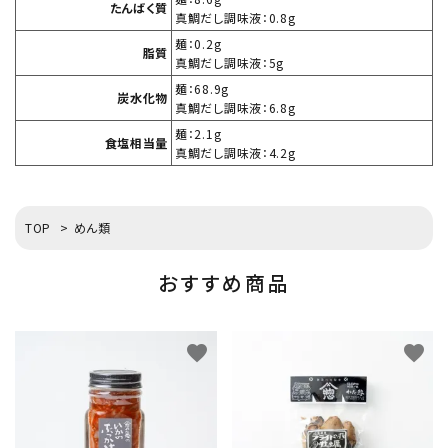
たんばく質
真鯛だし調味液：0.8g
麺：0.2g
脂質
真鯛だし調味液：5g
麺：68.9g
炭水化物
真鯛だし調味液：6.8g
麺：2.1g
食塩相当量
真鯛だし調味液：4.2g
TOP
>
めん類
おすすめ商品
favorite
favorite