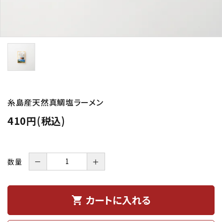
糸島産天然真鯛塩ラーメン
410円(税込)
数量
－
＋
カートに入れる
shopping_cart