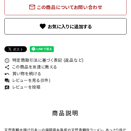
mail_outline
この商品についてお問い合わせ
favorite
特定商取引法に基づく表記 (返品など)
error_outline
この商品を友達に教える
share
買い物を続ける
undo
レビューを見る(0件)
forum
レビューを投稿
rate_review
商品説明
天然真鯛水揚げ日本一の福岡県糸島産の天然真鯛塩ラーメン。 あっさり塩だ