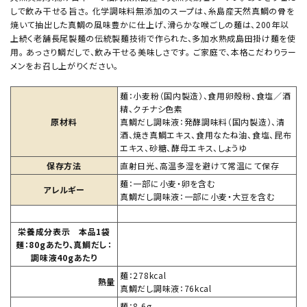
しで飲み干せる旨さ。 化学調味料無添加のスープは、糸島産天然真鯛の骨を
焼いて抽出した真鯛の風味豊かに仕上げ、滑らかな喉ごしの麺は、200年以
上続く老舗長尾製麺の伝統製麺技術で作られた、多加水熟成島田掛け麺を使
用。 あっさり鯛だしで、飲み干せる美味しさです。 ご家庭で、本格こだわりラー
メンをお召し上がりください。
麺：小麦粉（国内製造）、食用卵殻粉、食塩／酒
精、クチナシ色素
原材料
真鯛だし調味液：発酵調味料（国内製造）、清
酒、焼き真鯛エキス、食用なたね油、食塩、昆布
エキス、砂糖、酵母エキス、しょうゆ
保存方法
直射日光、高温多湿を避けて常温にて保存
麺：一部に小麦・卵を含む
アレルギー
真鯛だし調味液：一部に小麦・大豆を含む
栄養成分表示 本品1袋
麺：80gあたり、真鯛だし：
調味液40gあたり
麺：278kcal
熱量
真鯛だし調味液：76kcal
麺：8.6g