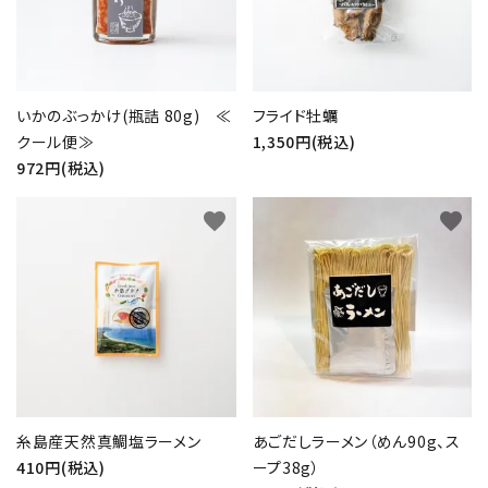
いかのぶっかけ(瓶詰 80g) ≪
フライド牡蠣
クール便≫
1,350円(税込)
972円(税込)
favorite
favorite
糸島産天然真鯛塩ラーメン
あごだしラーメン（めん90g、ス
410円(税込)
ープ38g）