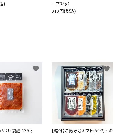
込)
ープ38g）
313円(税込)
favorite
favorite
かけ(袋詰 135g)
【箱付】ご飯好きギフト(50代～の