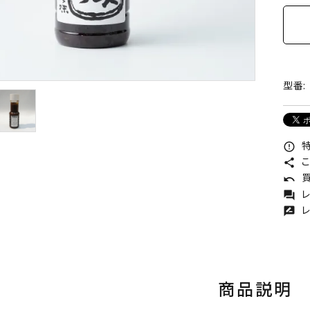
型番:
特
error_outline
こ
share
買
undo
レ
forum
レ
rate_review
商品説明