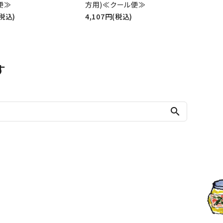
便≫
方用)≪クール便≫
(税込)
4,107円(税込)
す
search