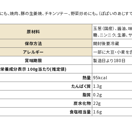
にも、焼肉、豚の生姜焼、チキンソテー、野菜炒めにも。（ぽぱいのあじす
玉葱（国産）、醤油、
原材料
糖、ニンニク、生姜、
保存方法
開封後要冷蔵
アレルギー
一部に大豆・小麦を
賞味期限
製造日より180日
栄養成分表示 100g当たり(推定値)
熱量
95kcal
たんばく質
1.3g
脂質
0.2g
炭水化物
22g
食塩相当量
1.6g