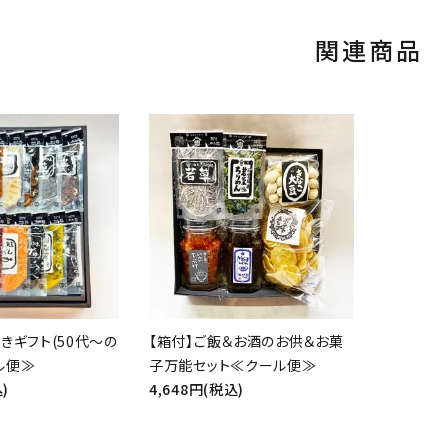
関連商品
きギフト(50代～の
【箱付】ご飯＆お酒のお供＆お菓
ル便≫
子万能セット≪クール便≫
)
4,648円(税込)