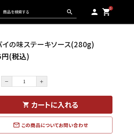
0
person
shopping_cart
search
おかき・駄菓子
6,000円〜
パイの味ステーキソース(280g)
6円(税込)
ドレッシング・スープ
－
＋
冷凍食品
カートに入れる
shopping_cart
mail_outline
この商品についてお問い合わせ