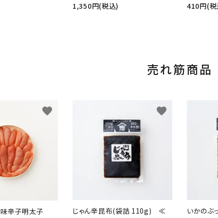
1,350円(税込)
410円(税
売れ筋商品
favorite
favorite
じゃん辛昆布(袋詰 110g) ≪
いかのぶっ
風味辛子明太子