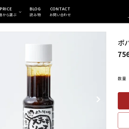
PRICE
BLOG
CONTACT
格から選ぶ
読み物
お問い合わせ
珍味・おつまみ
，000～2,999円
珍味（食べきりサイズ）
3,000円～5,999円
ポ
75
めんたいこ
食材・粉類
数量
お茶・珈琲・ジュース
干物