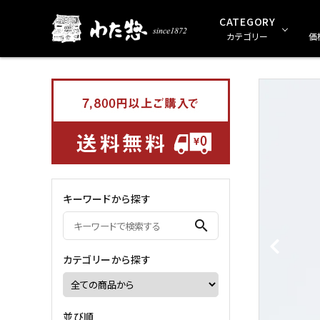
CATEGORY
カテゴリー
価
ギフトセット（贈り物用）
0～999円
1
乾物
キーワードから探す
めん類
search
ショッピングバック
カテゴリーから探す
並び順