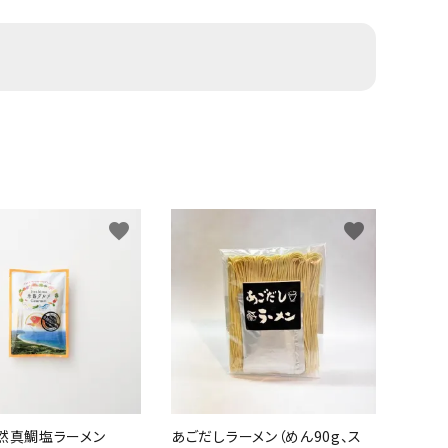
favorite
favorite
然真鯛塩ラーメン
あごだしラーメン（めん90g、ス