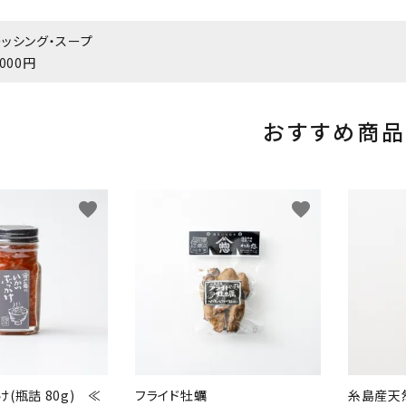
レッシング・スープ
1000円
おすすめ商品
favorite
favorite
(瓶詰 80g) ≪
フライド牡蠣
糸島産天