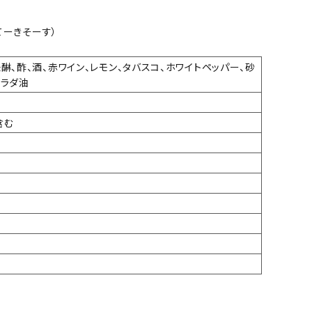
てーきそーす）
味醂、酢、酒、赤ワイン、レモン、タバスコ、ホワイトペッパー、砂
サラダ油
含む