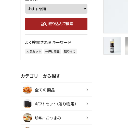
manage_search
絞り込んで検索
よく検索されるキーワード
人気セット
一押し商品
贈り物に
カテゴリーから探す
全ての商品
ギフトセット（贈り物用）
珍味・おつまみ