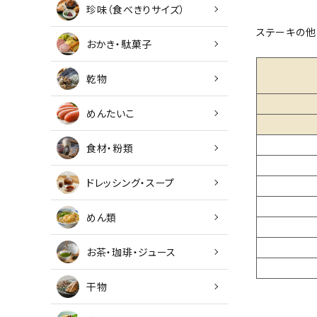
珍味（食べきりサイズ）
ステーキの他
おかき・駄菓子
乾物
めんたいこ
食材・粉類
ドレッシング・スープ
めん類
お茶・珈琲・ジュース
干物