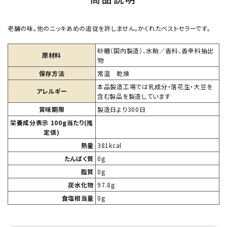
老舗の味。他のニッキあめの追従を許しません。かくれたベストセラーです。
砂糖（国内製造）、水飴／香料、香辛料抽出
原材料
物
保存方法
常温 乾燥
本品製造工場では乳成分・落花生・大豆を
アレルギー
含む製品を製造しています
賞味期限
製造日より300日
栄養成分表示 100g当たり(推
定値)
熱量
381kcal
たんばく質
0g
脂質
0g
炭水化物
97.8g
食塩相当量
0g