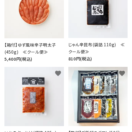
じゃん辛昆布(袋詰 110g) ≪
【箱付】ゆず風味辛子明太子
クール便≫
(450g) ≪クール便≫
810円(税込)
5,400円(税込)
favorite
favorite