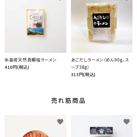
糸島産天然真鯛塩ラーメン
あごだしラーメン（めん90g、ス
410円(税込)
ープ38g）
313円(税込)
売れ筋商品
favorite
favorite