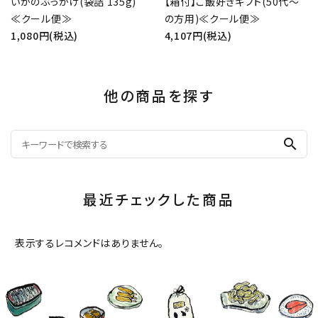
いかのぶっかけ(袋詰 135g)
【箱付】ご飯好きギフト(50代～
≪クール便≫
の方用)≪クール便≫
1,080円(税込)
4,107円(税込)
他の商品を探す
search
最近チェックした商品
表示するレコメンドはありません。