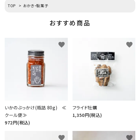
TOP
>
おかき・駄菓子
おすすめ商品
favorite
favorite
いかのぶっかけ(瓶詰 80g) ≪
フライド牡蠣
クール便≫
1,350円(税込)
972円(税込)
favorite
favorite