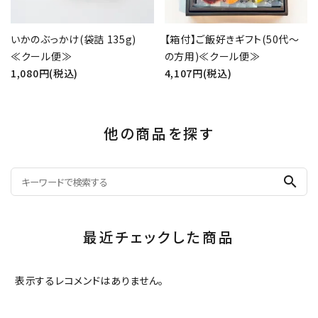
いかのぶっかけ(袋詰 135g)
【箱付】ご飯好きギフト(50代～
≪クール便≫
の方用)≪クール便≫
1,080円(税込)
4,107円(税込)
他の商品を探す
search
最近チェックした商品
表示するレコメンドはありません。