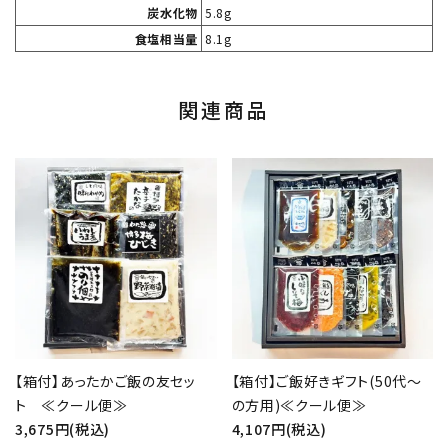
炭水化物
5.8g
食塩相当量
8.1g
関連商品
【箱付】あったかご飯の友セッ
【箱付】ご飯好きギフト(50代～
ト ≪クール便≫
の方用)≪クール便≫
3,675円(税込)
4,107円(税込)