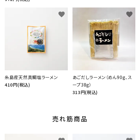
favorite
favorite
糸島産天然真鯛塩ラーメン
あごだしラーメン（めん90g、ス
410円(税込)
ープ38g）
313円(税込)
売れ筋商品