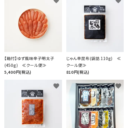
favorite
favorite
じゃん辛昆布(袋詰 110g) ≪
【箱付】ゆず風味辛子明太子
クール便≫
(450g) ≪クール便≫
810円(税込)
5,400円(税込)
favorite
favorite