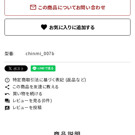
mail_outline
この商品についてお問い合わせ
favorite
型番:
chinmi_007b
特定商取引法に基づく表記 (返品など)
error_outline
この商品を友達に教える
share
買い物を続ける
undo
レビューを見る(0件)
forum
レビューを投稿
rate_review
商品説明