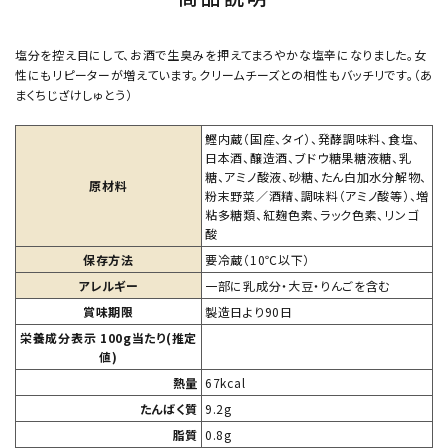
塩分を控え目にして、お酒で生臭みを押えてまろやかな塩辛になりました。女
性にもリピーターが増えています。クリームチーズとの相性もバッチリです。（あ
まくちじざけしゅとう）
鰹内蔵（国産、タイ）、発酵調味料、食塩、
日本酒、醸造酒、ブドウ糖果糖液糖、乳
糖、アミノ酸液、砂糖、たん白加水分解物、
原材料
粉末野菜／酒精、調味料（アミノ酸等）、増
粘多糖類、紅麹色素、ラック色素、リンゴ
酸
保存方法
要冷蔵（10℃以下）
アレルギー
一部に乳成分・大豆・りんごを含む
賞味期限
製造日より90日
栄養成分表示 100g当たり(推定
値)
熱量
67kcal
たんばく質
9.2g
脂質
0.8g