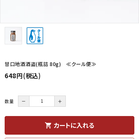
甘口地酒酒盗(瓶詰 80g) ≪クール便≫
648円(税込)
数量
－
＋
カートに入れる
shopping_cart