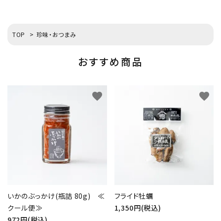
TOP
>
珍味・おつまみ
おすすめ商品
favorite
favorite
いかのぶっかけ(瓶詰 80g) ≪
フライド牡蠣
クール便≫
1,350円(税込)
972円(税込)