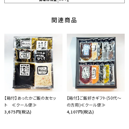
関連商品
【箱付】あったかご飯の友セッ
【箱付】ご飯好きギフト(50代～
ト ≪クール便≫
の方用)≪クール便≫
3,675円(税込)
4,107円(税込)