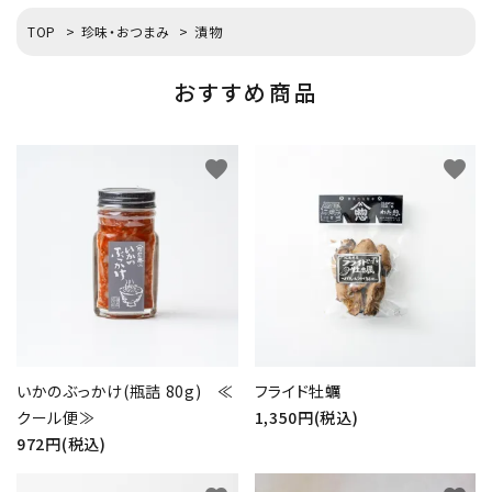
TOP
>
珍味・おつまみ
>
漬物
おすすめ商品
favorite
favorite
いかのぶっかけ(瓶詰 80g) ≪
フライド牡蠣
クール便≫
1,350円(税込)
972円(税込)