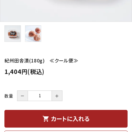
紀州田舎漬(180g) ≪クール便≫
1,404円(税込)
数量
－
＋
カートに入れる
shopping_cart