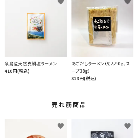
favorite
favorite
糸島産天然真鯛塩ラーメン
あごだしラーメン（めん90g、ス
410円(税込)
ープ38g）
313円(税込)
売れ筋商品
favorite
favorite