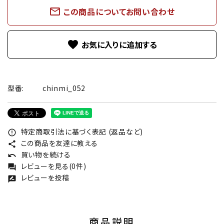
mail_outline
この商品についてお問い合わせ
favorite
型番:
chinmi_052
特定商取引法に基づく表記 (返品など)
error_outline
この商品を友達に教える
share
買い物を続ける
undo
レビューを見る(0件)
forum
レビューを投稿
rate_review
商品説明