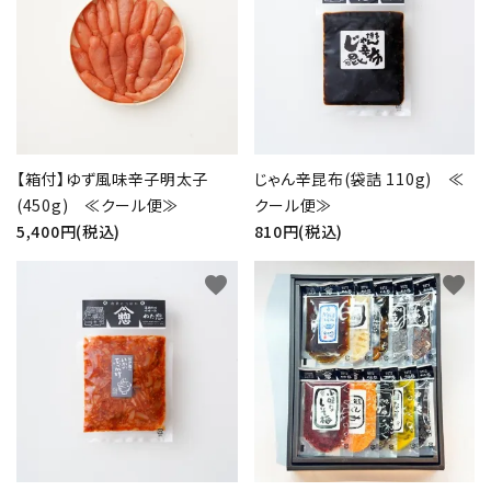
じゃん辛昆布(袋詰 110g) ≪
【箱付】ゆず風味辛子明太子
クール便≫
(450g) ≪クール便≫
810円(税込)
5,400円(税込)
favorite
favorite