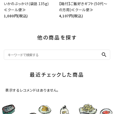
いかのぶっかけ(袋詰 135g)
【箱付】ご飯好きギフト(50代～
≪クール便≫
の方用)≪クール便≫
1,080円(税込)
4,107円(税込)
他の商品を探す
search
最近チェックした商品
表示するレコメンドはありません。