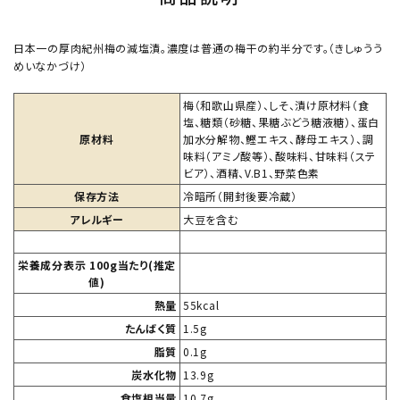
日本一の厚肉紀州梅の減塩漬。濃度は普通の梅干の約半分です。（きしゅうう
めいなかづけ）
梅（和歌山県産）、しそ、漬け原材料（食
塩、糖類（砂糖、果糖ぶどう糖液糖）、蛋白
原材料
加水分解物、鰹エキス、酵母エキス）、調
味料（アミノ酸等）、酸味料、甘味料（ステ
ビア）、酒精、V.B1、野菜色素
保存方法
冷暗所（開封後要冷蔵）
アレルギー
大豆を含む
栄養成分表示 100g当たり(推定
値)
熱量
55kcal
たんばく質
1.5g
脂質
0.1g
炭水化物
13.9g
食塩相当量
10.7g