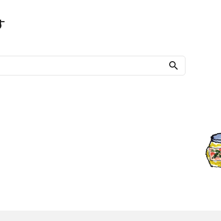
す
search