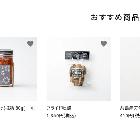
おすすめ商品
favorite
favorite
(瓶詰 80g) ≪
フライド牡蠣
糸島産天
1,350円(税込)
410円(税