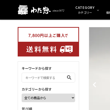
CATEGORY
カテゴリー
価
ギフトセット（贈り物用）
0～999円
1
乾物
キーワードから探す
めん類
search
ショッピングバック
カテゴリーから探す
並び順