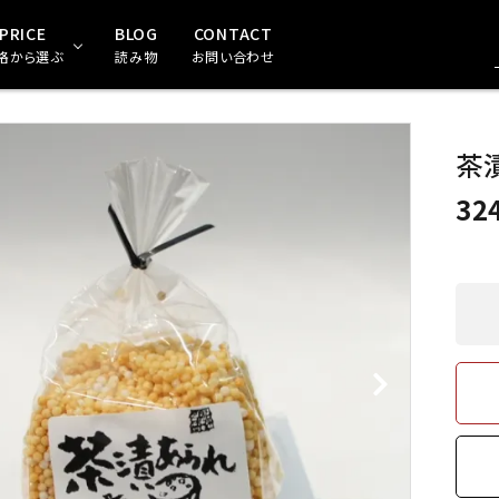
PRICE
BLOG
CONTACT
格から選ぶ
読み物
お問い合わせ
珍味・おつまみ
，000～2,999円
珍味（食べきりサイズ）
3,000円～5,999円
茶漬
32
めんたいこ
食材・粉類
お茶・珈琲・ジュース
干物