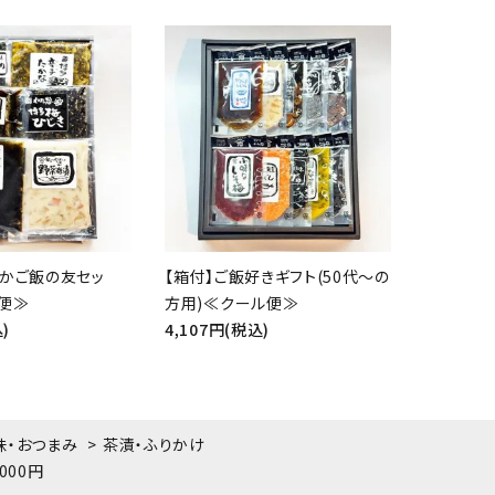
たかご飯の友セッ
【箱付】ご飯好きギフト(50代～の
便≫
方用)≪クール便≫
)
4,107円(税込)
味・おつまみ
>
茶漬・ふりかけ
1000円