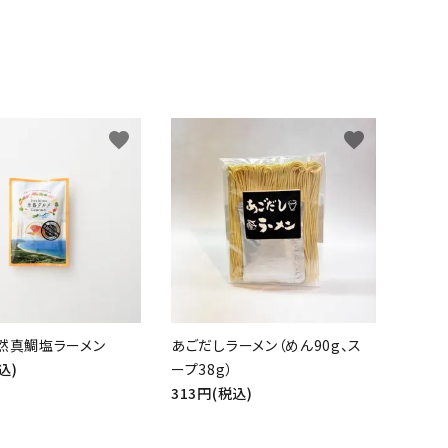
favorite
favorite
然真鯛塩ラーメン
あごだしラーメン（めん90g、ス
込)
ープ38g）
313円(税込)