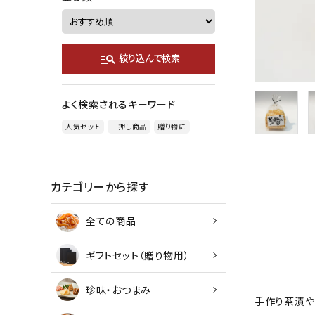
manage_search
絞り込んで検索
よく検索されるキーワード
人気セット
一押し商品
贈り物に
カテゴリーから探す
全ての商品
ギフトセット（贈り物用）
珍味・おつまみ
手作り茶漬や