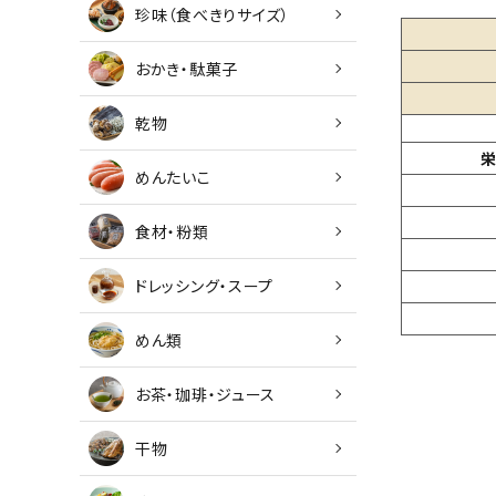
珍味（食べきりサイズ）
おかき・駄菓子
乾物
栄
めんたいこ
食材・粉類
ドレッシング・スープ
めん類
お茶・珈琲・ジュース
干物