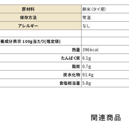
原材料
餅米（タイ産）
保存方法
常温
アレルギー
なし
養成分表示 100g当たり(推定値)
熱量
396kcal
たんばく質
6.1g
脂質
0.7g
炭水化物
91.4g
食塩相当量
5.8g
関連商品