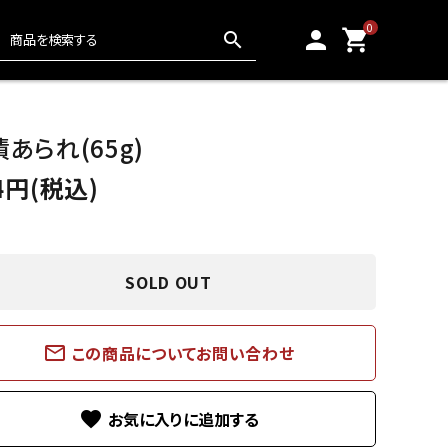
0
person
shopping_cart
search
おかき・駄菓子
6,000円〜
あられ(65g)
4円(税込)
ドレッシング・スープ
SOLD OUT
冷凍食品
mail_outline
この商品についてお問い合わせ
favorite