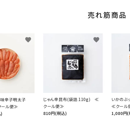
売れ筋商品
favorite
favorite
じゃん辛昆布(袋詰 110g) ≪
いかのぶっ
風味辛子明太子
クール便≫
≪クール
≪クール便≫
810円(税込)
1,080円
)