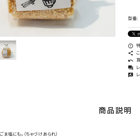
型番:
特
error_outline
こ
share
買
undo
レ
forum
レ
rate_review
商品説明
ごま塩にも。（ちゃづけあられ）