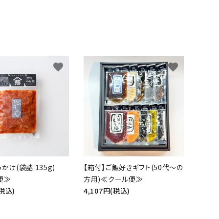
favorite
favorite
かけ(袋詰 135g)
【箱付】ご飯好きギフト(50代～の
便≫
方用)≪クール便≫
(税込)
4,107円(税込)