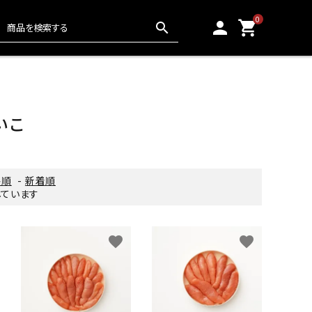
0
person
shopping_cart
search
おかき・駄菓子
6,000円〜
いこ
ドレッシング・スープ
格順
-
新着順
示しています
冷凍食品
favorite
favorite