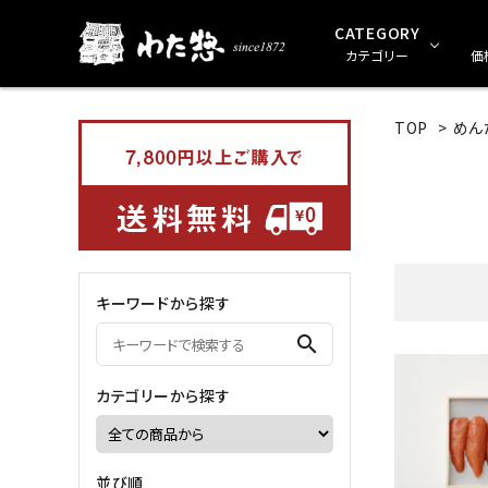
CATEGORY
カテゴリー
価
TOP
>
めん
ギフトセット（贈り物用）
0～999円
1
乾物
キーワードから探す
めん類
search
ショッピングバック
カテゴリーから探す
並び順