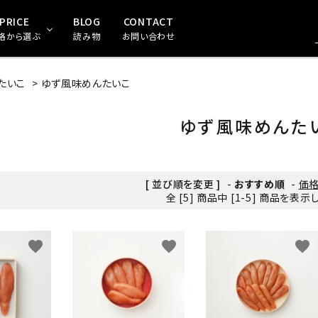
PRICE
BLOG
CONTACT
格から選ぶ
読み物
お問い合わせ
たいこ
>
ゆず風味めんたいこ
珍味・おつまみ
，000～2,999円
珍味（食べきりサイズ）
3,000円～5,999円
ゆず風味めんた
めんたいこ
食材・粉類
[ 並び順を変更 ]
-
おすすめ順
-
価
全 [5] 商品中 [1-5] 商品を表
お茶・珈琲・ジュース
干物
favorite
favorite
favorite