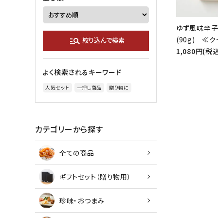
ゆず風味辛
(90g) ≪
manage_search
絞り込んで検索
1,080円(税込
よく検索されるキーワード
人気セット
一押し商品
贈り物に
カテゴリーから探す
全ての商品
ギフトセット（贈り物用）
珍味・おつまみ