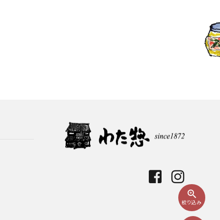
zoom_in
絞り込み