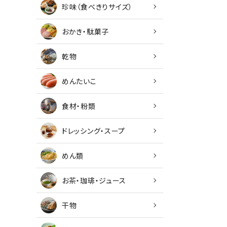
珍味（食べきりサイズ）
おかき・駄菓子
乾物
キーワ
めんたいこ
食材・粉類
カテゴ
ドレッシング・スープ
めん類
お茶・珈琲・ジュース
干物