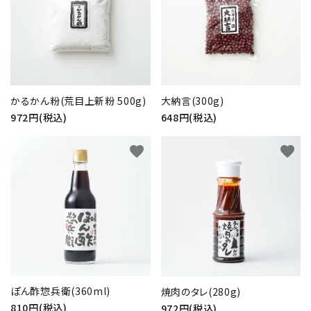
かるかん粉(荒目上新粉 500g)
大納言(300g)
972円(税込)
648円(税込)
favorite
favorite
ぽん酢惣兵衛(360ml)
焼肉のタレ(280g)
810円(税込)
972円(税込)