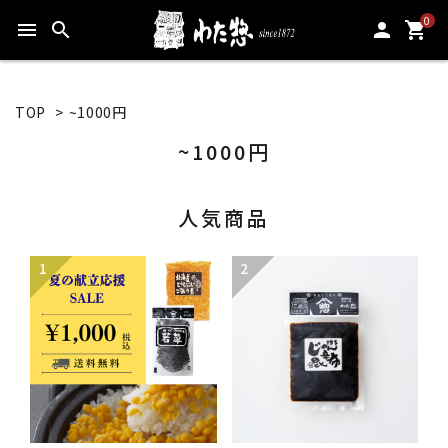
0
menu
search
person
shopping_cart
TOP
>
~1000円
~1000円
人気商品