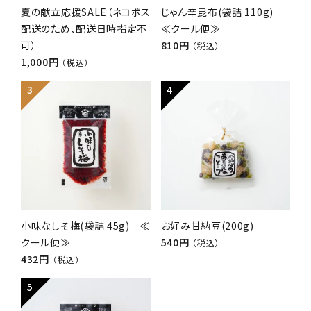
夏の献立応援SALE（ネコポス
じゃん辛昆布(袋詰 110g)
配送のため、配送日時指定不
≪クール便≫
可）
810円
（税込）
1,000円
（税込）
小味なしそ梅(袋詰 45g) ≪
お好み甘納豆(200g)
クール便≫
540円
（税込）
432円
（税込）