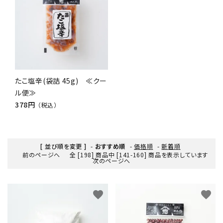
たこ塩辛(袋詰 45g) ≪クー
ル便≫
378円
（税込）
[ 並び順を変更 ]
-
おすすめ順
-
価格順
-
新着順
前のページへ
全 [198] 商品中 [141-160] 商品を表示しています
次のページへ
favorite
favorite