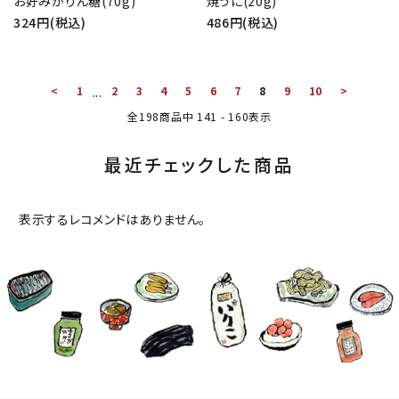
お好みかりん糖(70g)
焼うに(20g)
324円(税込)
486円(税込)
<
1
...
2
3
4
5
6
7
8
9
10
>
全
198
商品中
141 - 160
表示
最近チェックした商品
表示するレコメンドはありません。