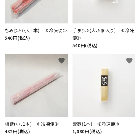
もみじふ(小、1本) ≪冷凍便≫
手まりふ(大、5個入り) ≪冷凍
540円(税込)
便≫
540円(税込)
close
favorite
favorite
キーワード
カテゴリー
梅麩(小、1本) ≪冷凍便≫
粟麩(1本) ≪冷凍便≫
432円(税込)
1,080円(税込)
検索する